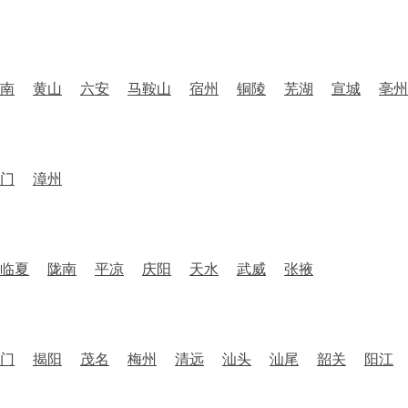
南
黄山
六安
马鞍山
宿州
铜陵
芜湖
宣城
亳州
门
漳州
临夏
陇南
平凉
庆阳
天水
武威
张掖
门
揭阳
茂名
梅州
清远
汕头
汕尾
韶关
阳江