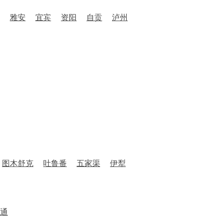
雅安
宜宾
资阳
自贡
泸州
图木舒克
吐鲁番
五家渠
伊犁
通