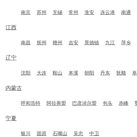
南京
苏州
无锡
常州
淮安
连云港
南通
江西
南昌
抚州
赣州
吉安
景德镇
九江
萍乡
辽宁
沈阳
大连
鞍山
本溪
朝阳
丹东
抚顺
阜
内蒙古
呼和浩特
阿拉善盟
巴彦淖尔盟
包头
赤峰
宁夏
银川
固原
石嘴山
吴忠
中卫