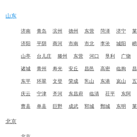
山东
济南
青岛
滨州
德州
东营
菏泽
济宁
莱
济阳
平阴
商河
市南
市北
李沧
城阳
崂
山亭
台儿庄
滕州
东营
河口
垦利
广饶
诸城
青州
寿光
安丘
昌邑
高密
临朐
昌
东平
环翠
文登
荣成
乳山
东港
岚山
五
庆云
宁津
齐河
东昌府
临清
茌平
东阿
曹县
单县
巨野
成武
郓城
鄄城
东明
莱
北京
北京