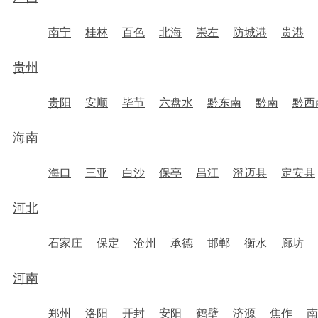
南宁
桂林
百色
北海
崇左
防城港
贵港
贵州
贵阳
安顺
毕节
六盘水
黔东南
黔南
黔西
海南
海口
三亚
白沙
保亭
昌江
澄迈县
定安县
河北
石家庄
保定
沧州
承德
邯郸
衡水
廊坊
河南
郑州
洛阳
开封
安阳
鹤壁
济源
焦作
南