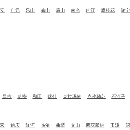
安
广元
乐山
凉山
眉山
南充
内江
攀枝花
遂宁
昌吉
哈密
和田
喀什
克拉玛依
克孜勒苏
石河子
宏
迪庆
红河
临沧
曲靖
文山
西双版纳
玉溪
昭