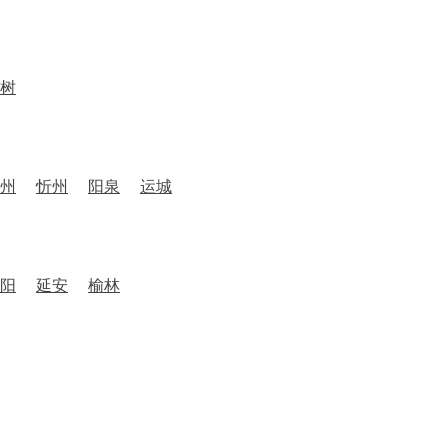
树
州
忻州
阳泉
运城
阳
延安
榆林