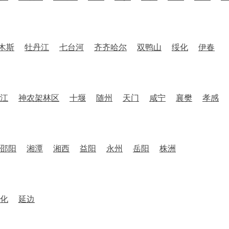
木斯
牡丹江
七台河
齐齐哈尔
双鸭山
绥化
伊春
江
神农架林区
十堰
随州
天门
咸宁
襄樊
孝感
邵阳
湘潭
湘西
益阳
永州
岳阳
株洲
化
延边