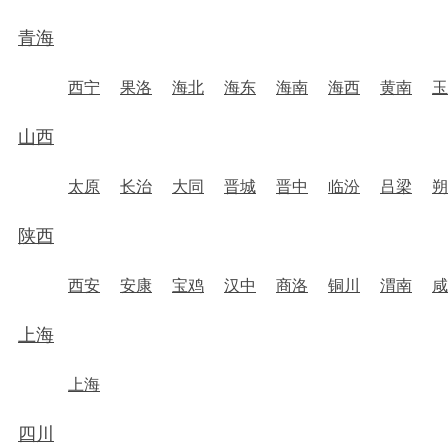
青海
西宁
果洛
海北
海东
海南
海西
黄南
玉
山西
太原
长治
大同
晋城
晋中
临汾
吕梁
朔
陕西
西安
安康
宝鸡
汉中
商洛
铜川
渭南
咸
上海
上海
四川