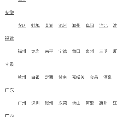
安徽
安庆
蚌埠
巢湖
池州
滁州
阜阳
淮北
淮
福建
福州
龙岩
南平
宁德
莆田
泉州
三明
厦
甘肃
兰州
白银
定西
甘南
嘉峪关
金昌
酒泉
广东
广州
深圳
潮州
东莞
佛山
河源
惠州
江
广西