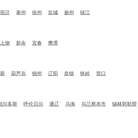
宿迁
泰州
徐州
盐城
扬州
镇江
上饶
新余
宜春
鹰潭
新
葫芦岛
锦州
辽阳
盘锦
铁岭
营口
鄂尔多斯
呼伦贝尔
通辽
乌海
乌兰察布市
锡林郭勒盟