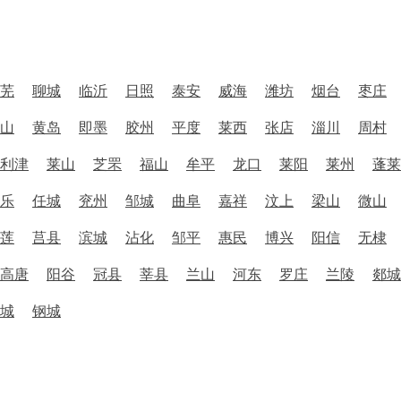
芜
聊城
临沂
日照
泰安
威海
潍坊
烟台
枣庄
山
黄岛
即墨
胶州
平度
莱西
张店
淄川
周村
利津
莱山
芝罘
福山
牟平
龙口
莱阳
莱州
蓬莱
乐
任城
兖州
邹城
曲阜
嘉祥
汶上
梁山
微山
莲
莒县
滨城
沾化
邹平
惠民
博兴
阳信
无棣
高唐
阳谷
冠县
莘县
兰山
河东
罗庄
兰陵
郯城
城
钢城