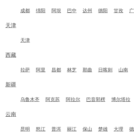
成都
绵阳
阿坝
巴中
达州
德阳
甘孜
广
天津
天津
西藏
拉萨
阿里
昌都
林芝
那曲
日喀则
山南
新疆
乌鲁木齐
阿克苏
阿拉尔
巴音郭楞
博尔塔拉
云南
昆明
怒江
普洱
丽江
保山
楚雄
大理
德