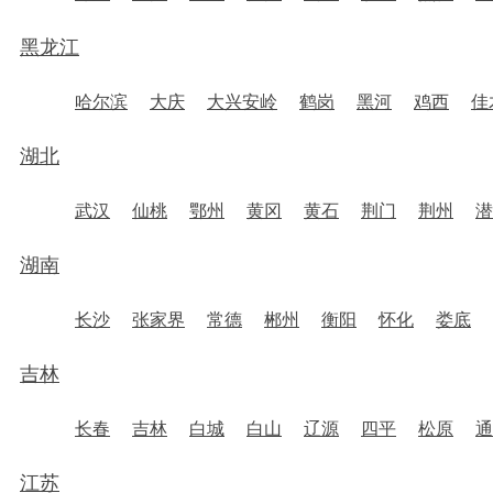
黑龙江
哈尔滨
大庆
大兴安岭
鹤岗
黑河
鸡西
佳
湖北
武汉
仙桃
鄂州
黄冈
黄石
荆门
荆州
潜
湖南
长沙
张家界
常德
郴州
衡阳
怀化
娄底
吉林
长春
吉林
白城
白山
辽源
四平
松原
通
江苏