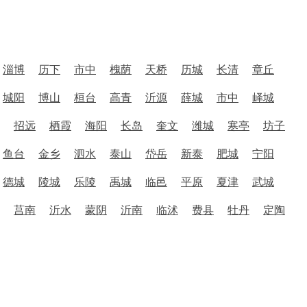
淄博
历下
市中
槐荫
天桥
历城
长清
章丘
城阳
博山
桓台
高青
沂源
薛城
市中
峄城
招远
栖霞
海阳
长岛
奎文
潍城
寒亭
坊子
鱼台
金乡
泗水
泰山
岱岳
新泰
肥城
宁阳
德城
陵城
乐陵
禹城
临邑
平原
夏津
武城
莒南
沂水
蒙阴
沂南
临沭
费县
牡丹
定陶