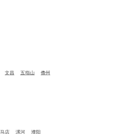
文昌
五指山
儋州
马店
漯河
濮阳