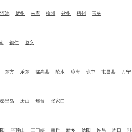
河池
贺州
来宾
柳州
钦州
梧州
玉林
南
铜仁
遵义
东方
乐东
临高县
陵水
琼海
琼中
屯昌县
万宁
秦皇岛
唐山
邢台
张家口
阳
平顶山
三门峡
商丘
新乡
信阳
许昌
周口
驻